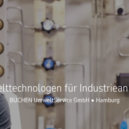
technologen für Industriean
BUCHEN UmweltService GmbH • Hamburg